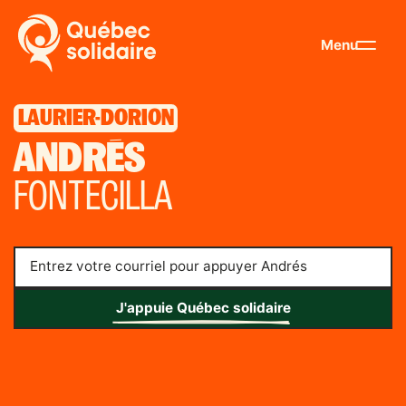
Menu
LAURIER-DORION
ANDRÉS
FONTECILLA
Entrez votre courriel pour appuyer Andrés
J'appuie Québec solidaire