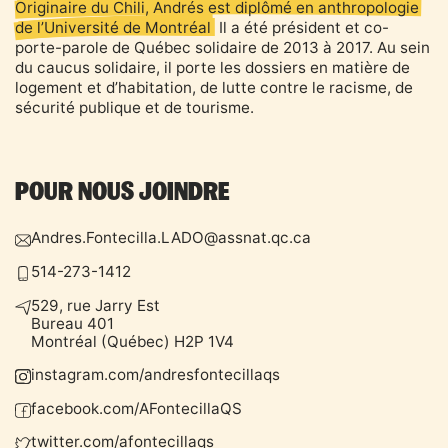
Originaire du Chili, Andrés est diplômé en anthropologie
de l’Université de Montréal
. Il a été président et co-
porte-parole de Québec solidaire de 2013 à 2017. Au sein
du caucus solidaire, il porte les dossiers en matière de
logement et d’habitation, de lutte contre le racisme, de
POUR NOUS JOINDRE
Andres.Fontecilla.LADO@assnat.qc.ca
514-273-1412
529, rue Jarry Est
Bureau 401
Montréal (Québec) H2P 1V4
instagram.com/
andresfontecillaqs
facebook.com/
AFontecillaQS
twitter.com/
afontecillaqs